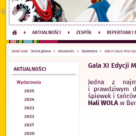
AKTUALNOŚCI
ZESPÓŁ
REPERTUAR I
Jesteś tutaj:
Strona główna
»
Aktualności
»
Wydarzenia
»
Gala XI Edycji Misji S
Gala XI Edycji 
AKTUALNOŚCI
Jedna z najm
Wydarzenia
i prawdziwym d
2025
śpiewek i tańcó
2024
Hali WOLA
w Bem
2023
2022
2021
2020